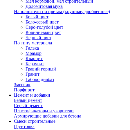
Мел кормовой, мел строительный
Доломитовая мука
Наполнители по цветам (крупные, дробленные)
Белый цвет
Бело-серый цвет
Серо-голубой цвет
Коричневый цвет
Черный цвет
По типу материала
Галька
Мрамор
Кварцит
Керамзит
Гравий горный
Гранит
Габбро-диабаз
Змеевик
Порфирит
Цемент и добавки
Белый цемент
Серый цемент
Пластификаторы и укорители
Армирующие добавки для бетона
Смеси строительные
Грунтовка