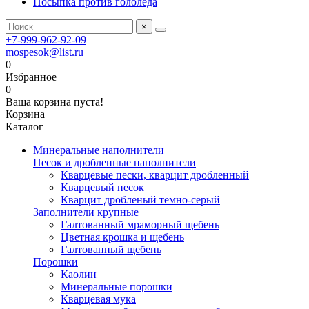
Посыпка против гололёда
×
+7-999-962-92-09
mospesok@list.ru
0
Избранное
0
Ваша корзина пуста!
Корзина
Каталог
Минеральные наполнители
Песок и дробленные наполнители
Кварцевые пески, кварцит дробленный
Кварцевый песок
Кварцит дробленый темно-серый
Заполнители крупные
Галтованный мраморный щебень
Цветная крошка и щебень
Галтованный щебень
Порошки
Каолин
Минеральные порошки
Кварцевая мука