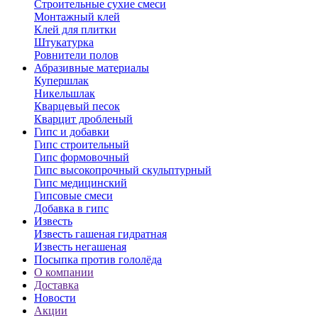
Строительные сухие смеси
Монтажный клей
Клей для плитки
Штукатурка
Ровнители полов
Абразивные материалы
Купершлак
Никельшлак
Кварцевый песок
Кварцит дробленый
Гипс и добавки
Гипс строительный
Гипс формовочный
Гипс высокопрочный скульптурный
Гипс медицинский
Гипсовые смеси
Добавка в гипс
Известь
Известь гашеная гидратная
Известь негашеная
Посыпка против гололёда
О компании
Доставка
Новости
Акции