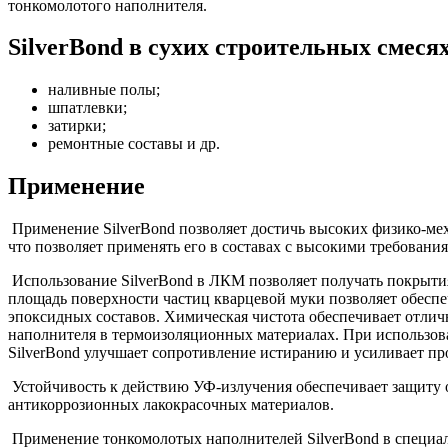
тонкомолотого наполнителя.
SilverBond в сухих строительных смеся
наливные полы;
шпатлевки;
затирки;
ремонтные составы и др.
Применение
Применение SilverBond позволяет достичь высоких физико-мех
что позволяет применять его в составах с высокими требовани
Использование SilverBond в ЛКМ позволяет получать покрытия
площадь поверхности частиц кварцевой муки позволяет обеспе
эпоксидных составов. Химическая чистота обеспечивает отлич
наполнителя в термоизоляционных материалах. При использов
SilverBond улучшает сопротивление истиранию и усиливает пр
Устойчивость к действию УФ-излучения обеспечивает защиту о
антикоррозионных лакокрасочных материалов.
Применение тонкомолотых наполнителей SilverBond в специал