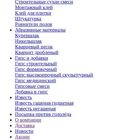
Строительные сухие смеси
Монтажный клей
Клей для плитки
Штукатурка
Ровнители полов
Абразивные материалы
Купершлак
Никельшлак
Кварцевый песок
Кварцит дробленый
Гипс и добавки
Гипс строительный
Гипс формовочный
Гипс высокопрочный скульптурный
Гипс медицинский
Гипсовые смеси
Добавка в гипс
Известь
Известь гашеная гидратная
Известь негашеная
Посыпка против гололёда
О компании
Доставка
Новости
Акции