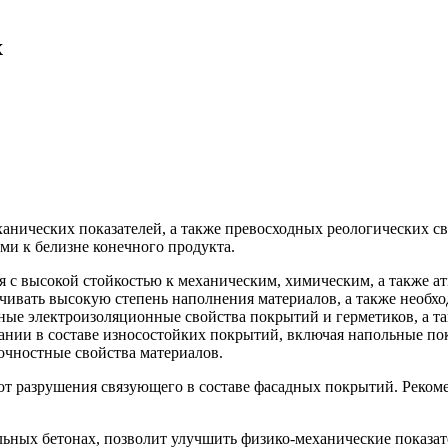
х
анических показателей, а также превосходных реологических с
ями к белизне конечного продукта.
 с высокой стойкостью к механическим, химическим, а также а
чивать высокую степень наполнения материалов, а также необх
ные электроизоляционные свойства покрытий и герметиков, а т
ании в составе износостойких покрытий, включая напольные по
очностные свойства материалов.
т разрушения связующего в составе фасадных покрытий. Рекоме
ьных бетонах, позволит улучшить физико-механические показат