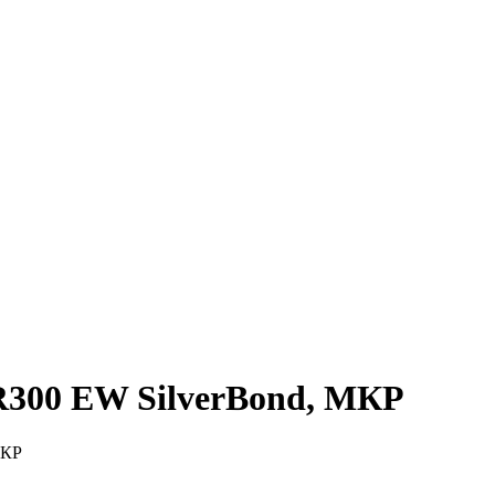
R300 EW SilverBond, МКР
МКР