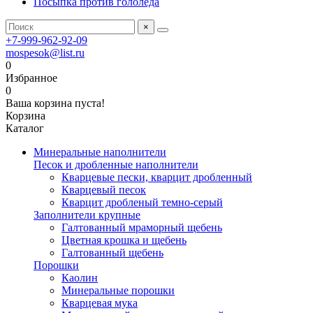
Посыпка против гололёда
×
+7-999-962-92-09
mospesok@list.ru
0
Избранное
0
Ваша корзина пуста!
Корзина
Каталог
Минеральные наполнители
Песок и дробленные наполнители
Кварцевые пески, кварцит дробленный
Кварцевый песок
Кварцит дробленый темно-серый
Заполнители крупные
Галтованный мраморный щебень
Цветная крошка и щебень
Галтованный щебень
Порошки
Каолин
Минеральные порошки
Кварцевая мука