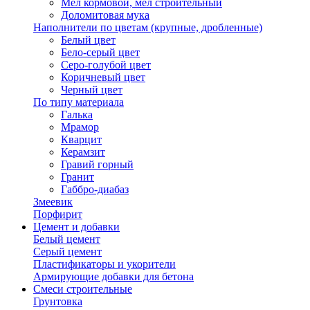
Мел кормовой, мел строительный
Доломитовая мука
Наполнители по цветам (крупные, дробленные)
Белый цвет
Бело-серый цвет
Серо-голубой цвет
Коричневый цвет
Черный цвет
По типу материала
Галька
Мрамор
Кварцит
Керамзит
Гравий горный
Гранит
Габбро-диабаз
Змеевик
Порфирит
Цемент и добавки
Белый цемент
Серый цемент
Пластификаторы и укорители
Армирующие добавки для бетона
Смеси строительные
Грунтовка